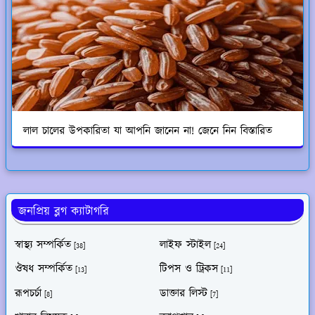
লাল চালের উপকারিতা যা আপনি জানেন না! জেনে নিন বিস্তারিত
জনপ্রিয় ব্লগ ক্যাটাগরি
স্বাস্থ্য সম্পর্কিত
লাইফ স্টাইল
[38]
[24]
ঔষধ সম্পর্কিত
টিপস ও ট্রিকস
[13]
[11]
রূপচর্চা
ডাক্তার লিস্ট
[8]
[7]