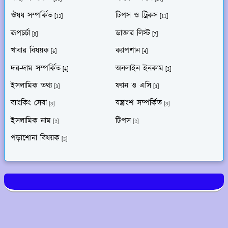
ঔষধ সম্পর্কিত
টিপস ও ট্রিকস
[13]
[11]
রূপচর্চা
ডাক্তার লিস্ট
[8]
[7]
খাবার বিষয়ক
ক্যাপশান
[6]
[4]
দর-দাম সম্পর্কিত
অনলাইন ইনকাম
[4]
[3]
ইসলামিক তথ্য
ফ্যান ও এসি
[3]
[3]
ব্যাংকিং সেবা
যন্ত্রাংশ সম্পর্কিত
[3]
[3]
ইসলামিক নাম
টিপস
[2]
[2]
পড়াশোনা বিষয়ক
[2]