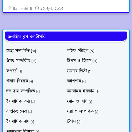
Rajshahi It
১২ জুল, ২০২৫
ুলো দেখুন
জনপ্রিয় ব্লগ ক্যাটাগরি
স্বাস্থ্য সম্পর্কিত
লাইফ স্টাইল
[38]
[24]
ঔষধ সম্পর্কিত
টিপস ও ট্রিকস
[13]
[11]
রূপচর্চা
ডাক্তার লিস্ট
[8]
[7]
খাবার বিষয়ক
ক্যাপশান
[6]
[4]
দর-দাম সম্পর্কিত
অনলাইন ইনকাম
[4]
[3]
ইসলামিক তথ্য
ফ্যান ও এসি
[3]
[3]
ব্যাংকিং সেবা
যন্ত্রাংশ সম্পর্কিত
[3]
[3]
ইসলামিক নাম
টিপস
[2]
[2]
পড়াশোনা বিষয়ক