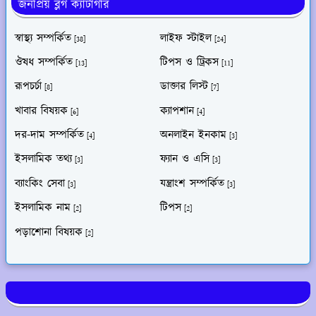
জনপ্রিয় ব্লগ ক্যাটাগরি
স্বাস্থ্য সম্পর্কিত
লাইফ স্টাইল
[38]
[24]
ঔষধ সম্পর্কিত
টিপস ও ট্রিকস
[13]
[11]
রূপচর্চা
ডাক্তার লিস্ট
[8]
[7]
খাবার বিষয়ক
ক্যাপশান
[6]
[4]
দর-দাম সম্পর্কিত
অনলাইন ইনকাম
[4]
[3]
ইসলামিক তথ্য
ফ্যান ও এসি
[3]
[3]
ব্যাংকিং সেবা
যন্ত্রাংশ সম্পর্কিত
[3]
[3]
ইসলামিক নাম
টিপস
[2]
[2]
পড়াশোনা বিষয়ক
[2]